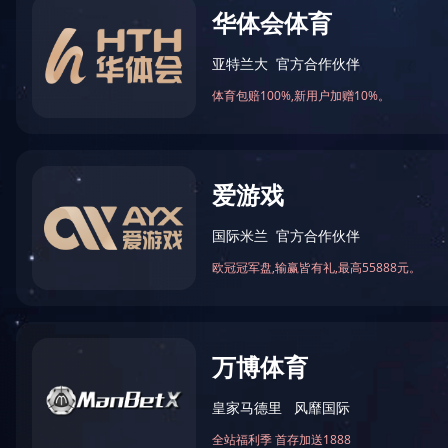
留言中心
留言中心
提交留言