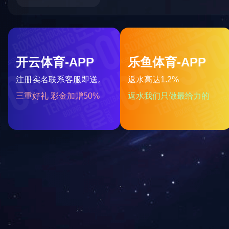
姓名
电话
Email
其他联系方
留言内容