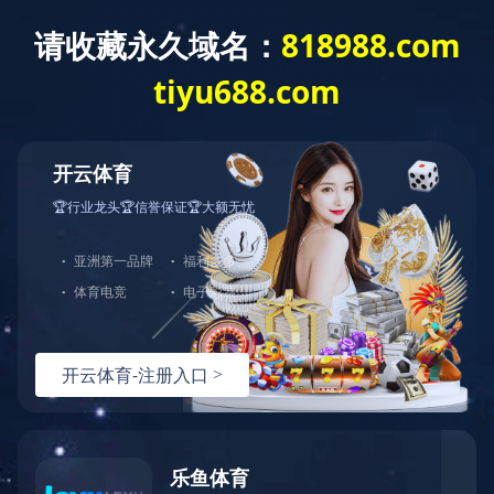
爱游戏ayx·(中国)官方网站
技术专区
2022-10-26
哪些问题会引起硅PU球场起泡呢?