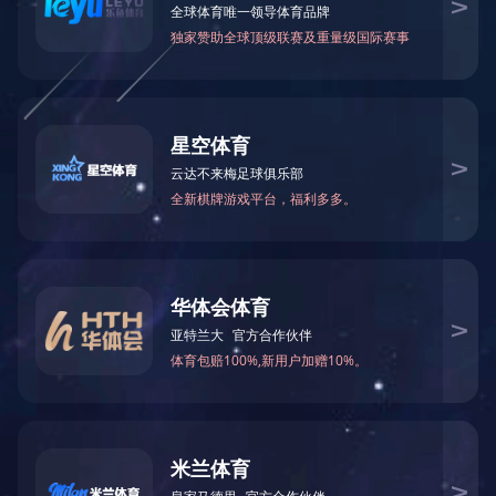
共
1
页
1
条记录
关于我们
产品中心
案例展示
新闻资讯
公司简介
塑胶跑道
公司动态
发展历程
人造草坪
企业资讯
荣誉资质
塑胶球场
技术专区
留言中心
PVC塑胶场地
技术专区1
联系我们
场地周边配套设
技术专区2
施
微信公众号
体育配套设施
室内外健身器材