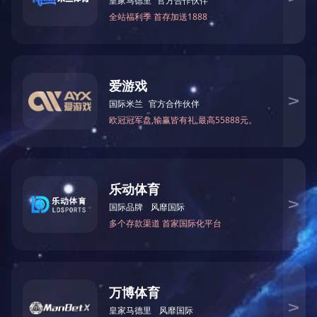
面
Open
Op
湘乡东山学校塑胶篮球场
湘乡滨江熙苑休闲步道