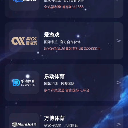
行的宗旨。“人无信不立。”做人如此，公司更是如此。在物欲横流、
诚信缺失的当今社会，选择立诚，就是选择品质与保障。立诚体育将
通过持续不断改进和创新，用专业化服务帮助客户创造更高的价值!
关于我们
产品中心
案例展示
新闻资讯
公司简介
塑胶跑道
公司动态
发展历程
人造草坪
企业资讯
荣誉资质
塑胶球场
技术专区
留言中心
PVC塑胶场地
技术专区1
联系我们
场地周边配套设
技术专区2
施
微信公众号
体育配套设施
室内外健身器材