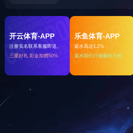
混合型塑胶跑道
复合型塑胶跑道
透气型塑胶跑道
预制型塑胶跑道
EPDM塑胶跑道