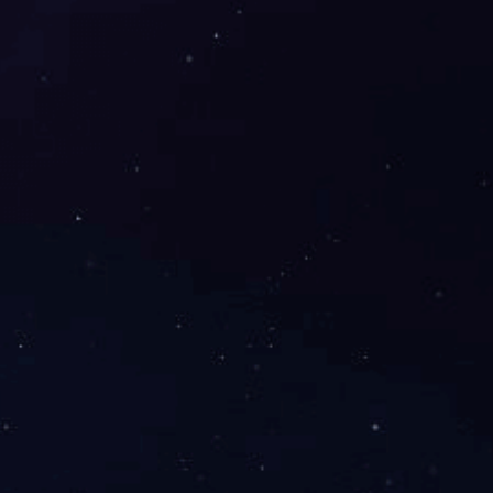
色彩鲜艳，维护方便，全天候适用。
上一篇：没有了
下一篇：没有了
联系我们
微信公众号