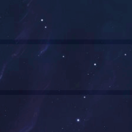
EPDM塑胶跑
2022-10-26 10:57
EPDM塑胶跑道